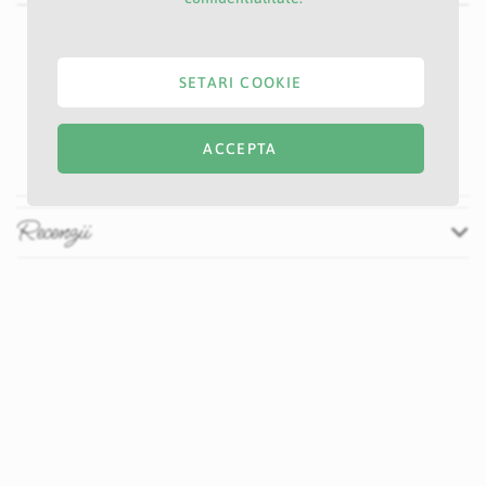
Specificatii
Nu
E47S
SETARI COOKIE
Argintiu
90 cm
20 cm
ACCEPTA
Recenzii