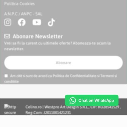
Politica Cookies
A.N.P.C
ANPC - SAL
/
Abonare Newsletter
Vrei sa fii la curent cu ultimele oferte? Aboneaza-te acum la
newsletter.
Abonare
Am citit si sunt de acord cu
Politica de Confidentialitate
si
Termeni si
conditiile
Celino.ro | Westpro Art Desgin S.R.L., CIF: RO28541529 ,
Reg.Com: J2011001421231
Incognito Concept - Solutii si Servicii IT personalizate