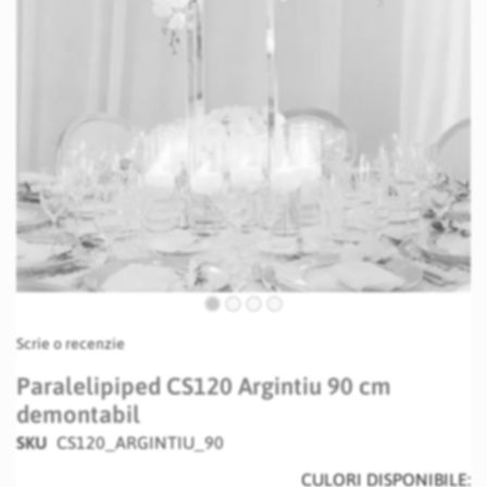
Skip
Scrie o recenzie
to
the
Paralelipiped CS120 Argintiu 90 cm
beginning
demontabil
of
the
SKU
CS120_ARGINTIU_90
images
CULORI DISPONIBILE:
gallery