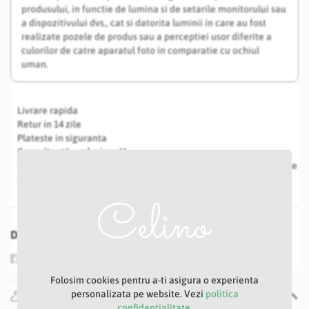
produsului, in functie de lumina si de setarile monitorului sau
a dispozitivului dvs., cat si datorita luminii in care au fost
realizate pozele de produs sau a perceptiei usor diferite a
culorilor de catre aparatul foto in comparatie cu ochiul
uman.
Livrare rapida
Retur in 14 zile
Plateste in siguranta
Consultanță profesională
Costul transportului poate avea modificări în funcție de greutate
și volum
Distribuie
Folosim cookies pentru a-ti asigura o experienta
Specificatii
personalizata pe website. Vezi
politica
confidentialitate.