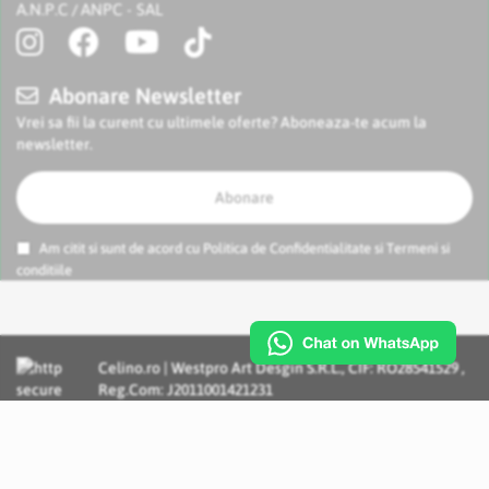
A.N.P.C
ANPC - SAL
/
Abonare Newsletter
Vrei sa fii la curent cu ultimele oferte? Aboneaza-te acum la
newsletter.
Abonare
Am citit si sunt de acord cu
Politica de Confidentialitate
si
Termeni si
conditiile
Celino.ro | Westpro Art Desgin S.R.L., CIF: RO28541529 ,
Reg.Com: J2011001421231
Incognito Concept - Solutii si Servicii IT personalizate