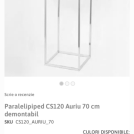
Skip
Scrie o recenzie
to
the
Paralelipiped CS120 Auriu 70 cm
beginning
demontabil
of
the
SKU
CS120_AURIU_70
images
CULORI DISPONIBILE:
gallery