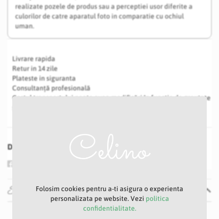
realizate pozele de produs sau a perceptiei usor diferite a
culorilor de catre aparatul foto in comparatie cu ochiul
uman.
Livrare rapida
Retur in 14 zile
Plateste in siguranta
Consultanță profesională
Costul transportului poate avea modificări în funcție de greutate
și volum
Distribuie
Specificatii
Folosim cookies pentru a-ti asigura o experienta
personalizata pe website. Vezi
politica
confidentialitate.
Specificatii
Nu