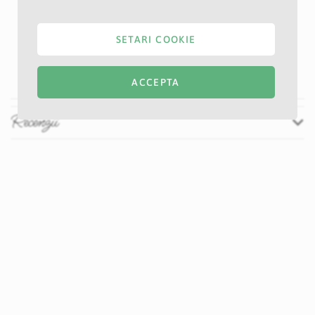
E47S
Auriu
SETARI COOKIE
70 cm
20 cm
ACCEPTA
Recenzii