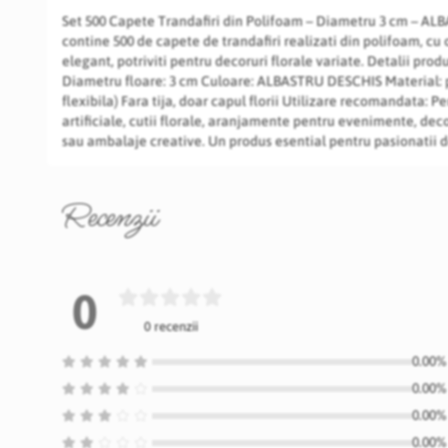
Set 500 Capete Trandafiri din Polifoam – Diametru 3 cm – A
contine 500 de capete de trandafiri realizati din polifoam, cu 
elegant, potriviti pentru decoruri florale variate. Detalii pro
Diametru floare: 3 cm Culoare: ALBASTRU DESCHIS Material: 
flexibila) Fara tija, doar capul florii Utilizare recomandata: 
artificiale, cutii florale, aranjamente pentru evenimente, de
sau ambalaje creative. Un produs esential pentru pasionatii de
Recenzii
0
0 recenzii
0.00% 
0.00% 
0.00% 
0.00% 