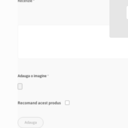
Recenzie
Adauga o imagine
Recomand acest produs
Adauga