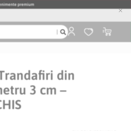
evenimente premium
Close
Cooki
Bar
Coșul meu
Trandafiri din
etru 3 cm –
CHIS