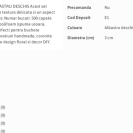
Specificatii
LBASTRU DESCHIS Acest set
Precomanda
Nu
o textura delicata si un aspect
Cod Depozit
E1
dus: Numar bucati: 500 capete
polifoam (spuma usoara,
Culoare
Albastru desch
Perfecti pentru buchete
coratiuni handmade, coronite
Diametru (cm)
3 cm
 design floral si decor DIY.
(0)
(0)
(0)
(0)