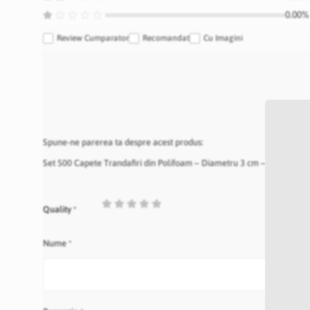
0.00% 
Review Cumparator
Recomandat
Cu Imagini
Spune-ne parerea ta despre acest produs:
Set 500 Capete Trandafiri din Polifoam – Diametru 3 cm – ALBAST
1
2
3
4
5
Quality
star
stars
stars
stars
stars
Nume