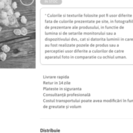
IN STOC
* Culorile si texturile folosite pot fi usor diferite
fata de culorile prezentate pe site, in fotografii
de prezentare ale produsului, in functie de
lumina si de setarile monitorului sau a
dispozitivului dvs., cat si datorita luminii in car
au fost realizate pozele de produs sau a
perceptiei usor diferite a culorilor de catre
aparatul foto in comparatie cu ochiul uman.
Livrare rapida
Retur in 14 zile
Plateste in siguranta
Consultanță profesională
Costul transportului poate avea modificări în fu
de greutate și volum
Distribuie