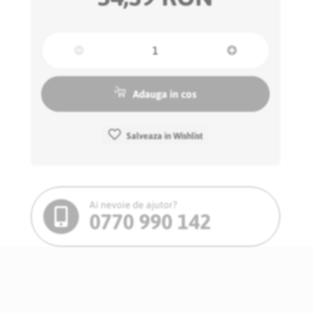
Adauga in cos
Salveaza in Wishlist
Ai nevoie de ajutor?
0770 990 142