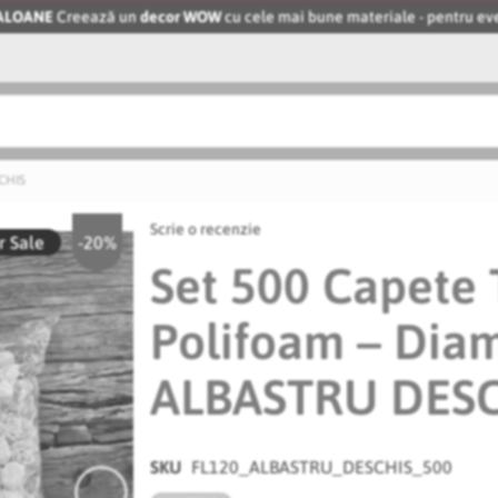
BALOANE
Creează un
decor WOW
cu cele mai bune materiale - pentru 
SCHIS
Scrie o recenzie
 Sale
-20%
Set 500 Capete 
Polifoam – Diam
ALBASTRU DES
SKU
FL120_ALBASTRU_DESCHIS_500