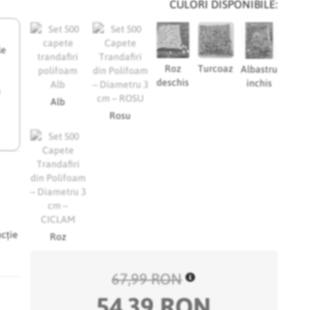
CULORI DISPONIBILE:
le
Roz
Turcoaz
Albastru
deschis
inchis
e
Alb
Rosu
ncție
Roz
67,99 RON
54,39 RON