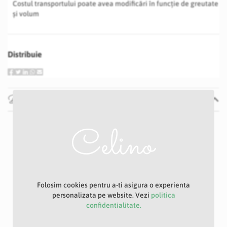
Costul transportului poate avea modificări în funcție de greutate
și volum
Distribuie
Descriere produs
Set 500 Capete Trandafiri din Polifoam – Diametru 3 cm –
ROSU Acest set contine 500 de capete de trandafiri din
polifoam, cu design elegant si culoare intensa, ideale pentru
decoruri creative si evenimente speciale. Detalii produs:
Numar bucati: 500 capete Diametru floare: 3 cm Culoare:
ROSU Material: polifoam (spuma usoara si flexibila) Fara tija,
doar capul florii Recomandari de utilizare: Potriviti pentru
Folosim cookies pentru a-ti asigura o experienta
aranjamente florale handmade, buchete artificiale, cutii
personalizata pe website. Vezi
politica
florale, decoratiuni pentru nunti, botezuri, marturii, coronite
confidentialitate.
sau proiecte DIY. Un produs versatil si expresiv, perfect
pentru a aduce un accent romantic si vibrant oricarui decor.