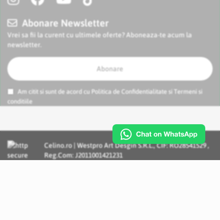
Abonare Newsletter
Vrei sa fii la curent cu ultimele oferte? Aboneaza-te acum la
newsletter.
Abonare
Am citit si sunt de acord cu
Politica de Confidentialitate
si
Termeni si
conditiile
Celino.ro | Westpro Art Desgin S.R.L., CIF: RO28541529 ,
Reg.Com: J2011001421231
Incognito Concept - Solutii si Servicii IT personalizate