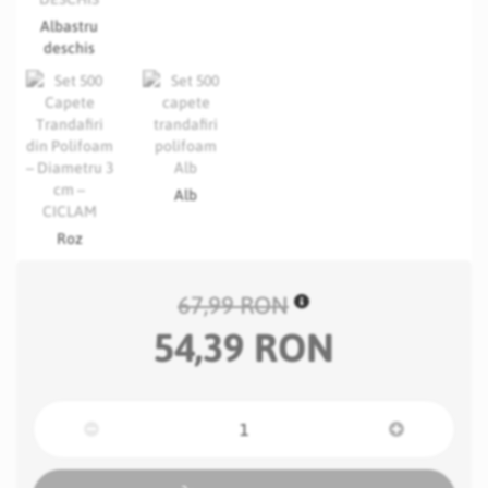
Albastru
deschis
Alb
Roz
67,99 RON
54,39 RON