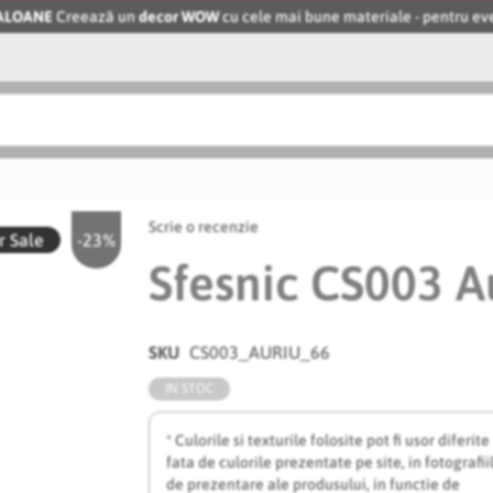
BALOANE
Creează un
decor WOW
cu cele mai bune materiale - pentru 
Scrie o recenzie
 Sale
-23%
Sfesnic CS003 A
SKU
CS003_AURIU_66
IN STOC
* Culorile si texturile folosite pot fi usor diferite
fata de culorile prezentate pe site, in fotografii
de prezentare ale produsului, in functie de