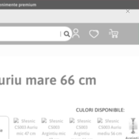
evenimente premium
Close
Cooki
Bar
Coșul meu
uriu mare 66 cm
CULORI DISPONIBILE:
le
Argint