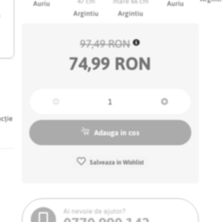
Auriu
Auriu
Argintiu
Argintiu
e
97,49 RON
74,99 RON
ncție
Adauga in cos
Salveaza in Wishlist
Ai nevoie de ajutor?