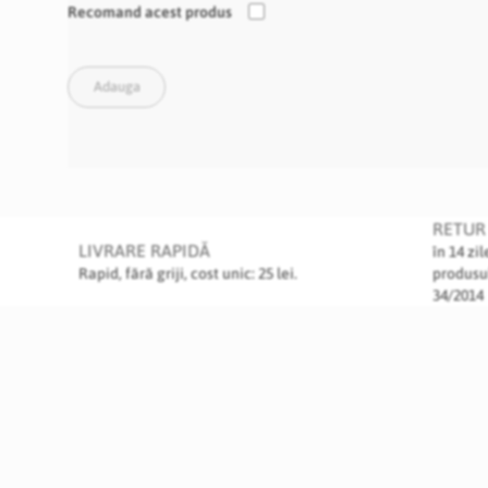
Recomand acest produs
Adauga
RETUR 
LIVRARE RAPIDĂ
în 14 zi
Rapid, fără griji, cost unic: 25 lei.
produsu
34/2014