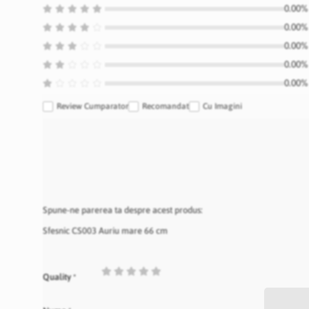
0.00% 
0.00% 
0.00% 
0.00% 
0.00% 
Review Cumparator
Recomandat
Cu Imagini
Spune-ne parerea ta despre acest produs:
Sfesnic CS003 Auriu mare 66 cm
1
2
3
4
5
Quality
star
stars
stars
stars
stars