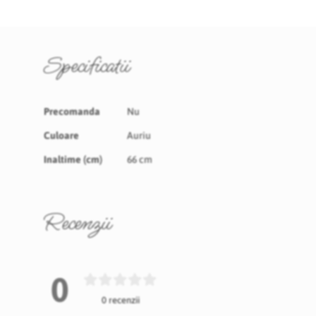
Specificatii
Specificatii
Precomanda
Nu
Culoare
Auriu
Inaltime (cm)
66 cm
Recenzii
0
0 recenzii