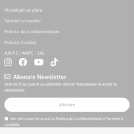
Modalitati de plata
Termeni si conditii
Politica de Confidentialitate
Politica Cookies
A.N.P.C
ANPC - SAL
/
Abonare Newsletter
Vrei sa fii la curent cu ultimele oferte? Aboneaza-te acum la
newsletter.
Abonare
Am citit si sunt de acord cu
Politica de Confidentialitate
si
Termeni si
conditiile