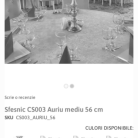
Skip
Scrie o recenzie
to
the
Sfesnic CS003 Auriu mediu 56 cm
beginning
SKU
CS003_AURIU_56
of
the
CULORI DISPONIBILE:
images
gallery