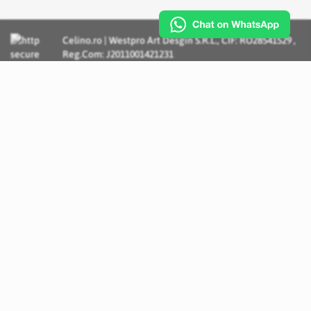
Celino.ro | Westpro Art Desgin S.R.L., CIF: RO28541529 ,
Reg.Com: J2011001421231
Incognito Concept - Solutii si Servicii IT personalizate