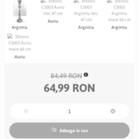
Auriu
Argintiu
Argintiu
Argintiu
Auriu
84,49 RON
64,99 RON
Adauga in cos