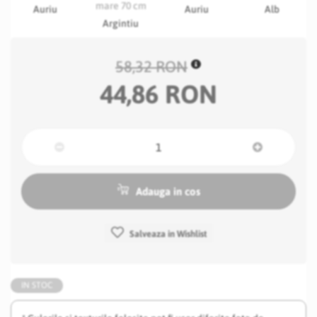
Auriu
Auriu
Alb
Argintiu
58,32 RON
44,86 RON
Adauga in cos
Salveaza in Wishlist
IN STOC