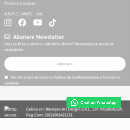
Politica Cookies
A.N.P.C
ANPC - SAL
/
Abonare Newsletter
Vrei sa fii la curent cu ultimele oferte? Aboneaza-te acum la
newsletter.
Abonare
Am citit si sunt de acord cu
Politica de Confidentialitate
si
Termeni si
conditiile
Celino.ro | Westpro Art Desgin S.R.L., CIF: RO28541529 ,
Reg.Com: J2011001421231
Incognito Concept - Solutii si Servicii IT personalizate