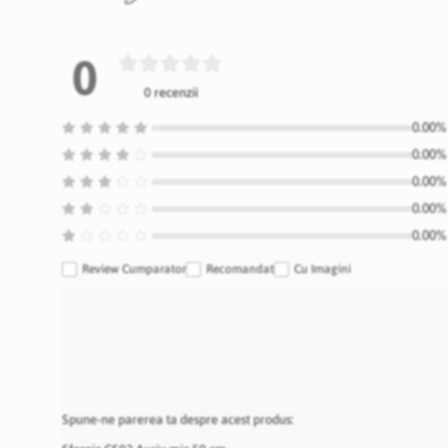
0
0 recenzii
0.00% 
0.00% 
0.00% 
0.00% 
0.00% 
Review Cumparator
Recomandat
Cu Imagini
Spune-ne parerea ta despre acest produs: