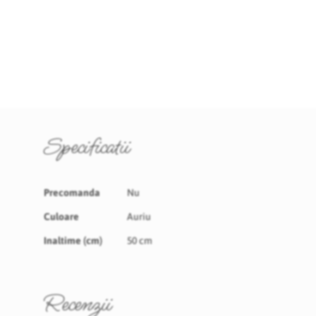
Specificatii
Specificatii
Precomanda
Nu
Culoare
Auriu
Inaltime (cm)
50 cm
Recenzii