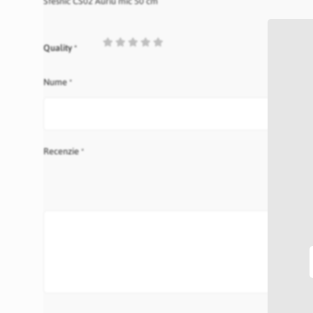
Sfesnic CS02 Auriu mic 50 cm
1
2
3
4
5
Quality
star
stars
stars
stars
stars
Nume
Recenzie