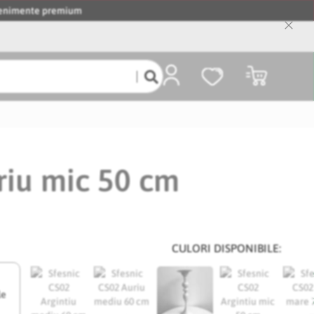
evenimente premium
Close
Cooki
Bar
Coșul meu
riu mic 50 cm
CULORI DISPONIBILE:
le