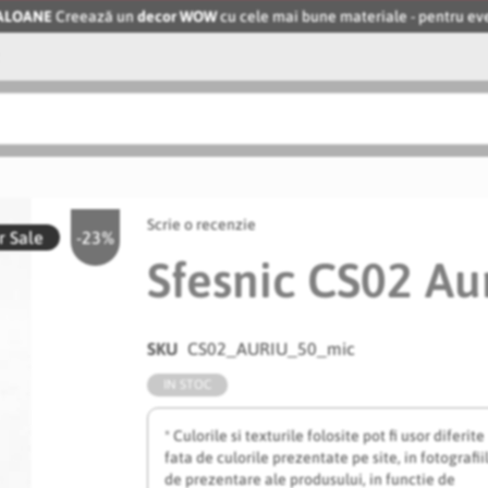
BALOANE
Creează un
decor WOW
cu cele mai bune materiale - pentru 
Scrie o recenzie
 Sale
-23%
Sfesnic CS02 Au
SKU
CS02_AURIU_50_mic
IN STOC
* Culorile si texturile folosite pot fi usor diferite
fata de culorile prezentate pe site, in fotografii
de prezentare ale produsului, in functie de