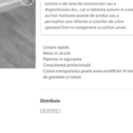
lumina si de setarile monitorului sau a
dispozitivului dvs., cat si datorita luminii in car
au fost realizate pozele de produs sau a
perceptiei usor diferite a culorilor de catre
aparatul foto in comparatie cu ochiul uman.
Livrare rapida
Retur in 14 zile
Plateste in siguranta
Consultanță profesională
Costul transportului poate avea modificări în fu
de greutate și volum
Distribuie