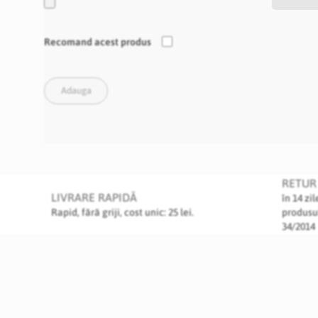
Recomand acest produs
Adauga
RETUR 
LIVRARE RAPIDĂ
în 14 zi
Rapid, fără griji, cost unic: 25 lei.
produsu
34/2014