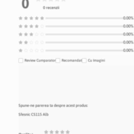
0
0 recenzii
0.00% 
0.00% 
0.00% 
0.00% 
0.00% 
Review Cumparator
Recomandat
Cu Imagini
Spune-ne parerea ta despre acest produs:
Sfesnic CS115 Alb
1
2
3
4
5