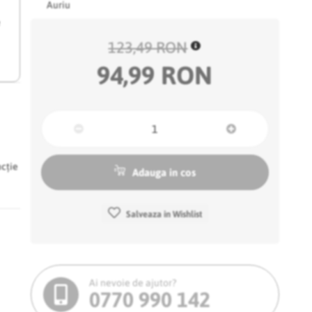
Auriu
e
123,49 RON
94,99 RON
ncție
Adauga in cos
Salveaza in Wishlist
Ai nevoie de ajutor?
0770 990 142