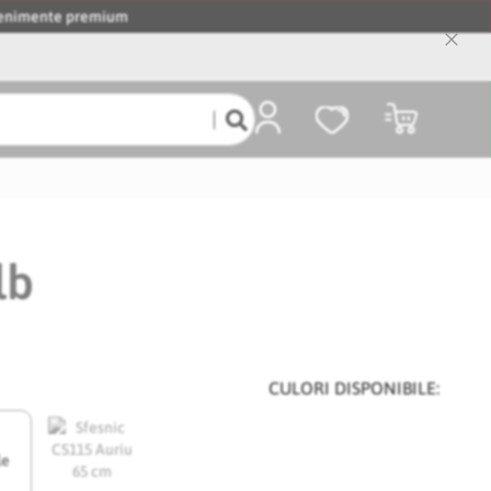
evenimente premium
Close
Cooki
Bar
Coșul meu
lb
CULORI DISPONIBILE:
le