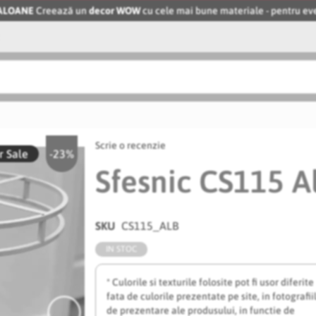
BALOANE
Creează un
decor WOW
cu cele mai bune materiale - pentru 
Scrie o recenzie
 Sale
-23%
Sfesnic CS115 A
SKU
CS115_ALB
IN STOC
* Culorile si texturile folosite pot fi usor diferite
fata de culorile prezentate pe site, in fotografii
de prezentare ale produsului, in functie de