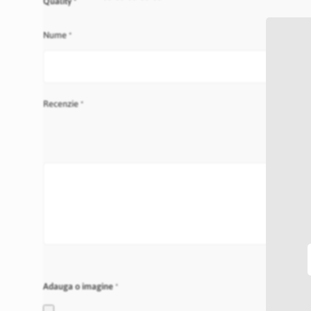
Quality
star
stars
stars
stars
stars
Nume
Recenzie
Adauga o imagine