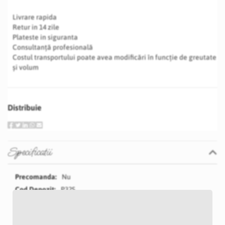
Livrare rapida
Retur in 14 zile
Plateste in siguranta
Consultanță profesională
Costul transportului poate avea modificări în funcție de greutate
și volum
Distribuie
Specificatii
Specificatii
Nu
P32S
Auriu
40 cm