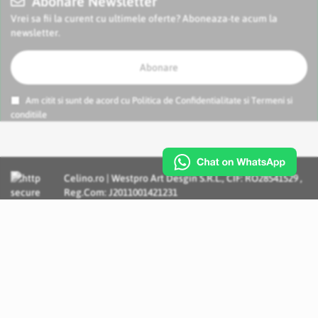
Abonare Newsletter
Vrei sa fii la curent cu ultimele oferte? Aboneaza-te acum la
newsletter.
Abonare
Am citit si sunt de acord cu
Politica de Confidentialitate
si
Termeni si
conditiile
Celino.ro | Westpro Art Desgin S.R.L., CIF: RO28541529 ,
Reg.Com: J2011001421231
Incognito Concept - Solutii si Servicii IT personalizate