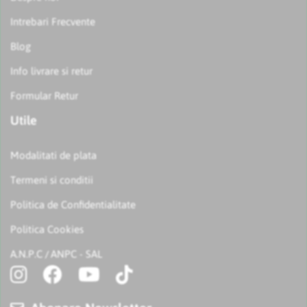
Intrebari Frecvente
Blog
Info livrare si retur
Formular Retur
Utile
Modalitati de plata
Termeni si conditii
Politica de Confidentialitate
Politica Cookies
A.N.P.C
ANPC - SAL
/