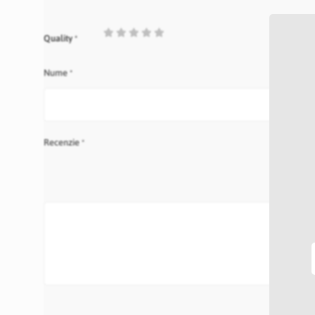
1
2
3
4
5
Quality
star
stars
stars
stars
stars
Nume
Recenzie