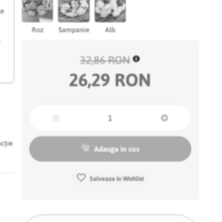
le
Roz
Sampanie
Alb
e
32,86 RON
26,29 RON
ncție
Adauga in cos
Salveaza in Wishlist