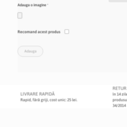
Adauga o imagine
Recomand acest produs
Adauga
RETUR 
LIVRARE RAPIDĂ
în 14 zi
Rapid, fără griji, cost unic: 25 lei.
produsu
34/2014