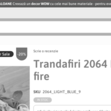
BALOANE
Creează un
decor WOW
cu cele mai bune materiale - pentru 
Scrie o recenzie
 Sale
-20%
Trandafiri 2064 
fire
SKU
2064_LIGHT_BLUE_9
IN STOC