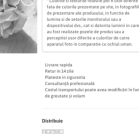
* Culorile si texturile folosite pot fi usor diferite
fata de culorile prezentate pe site, in fotografii
de prezentare ale produsului, in functie de
lumina si de setarile monitorului sau a
dispozitivului dvs., cat si datorita luminii in car
au fost realizate pozele de produs sau a
perceptiei usor diferite a culorilor de catre
aparatul foto in comparatie cu ochiul uman.
Livrare rapida
Retur in 14 zile
Plateste in siguranta
Consultanță profesională
Costul transportului poate avea modificări în fu
de greutate și volum
Distribuie