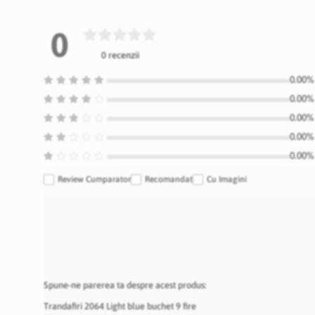
0
0 recenzii
0.00% 
0.00% 
0.00% 
0.00% 
0.00% 
Review Cumparator
Recomandat
Cu Imagini
Spune-ne parerea ta despre acest produs:
Trandafiri 2064 Light blue buchet 9 fire