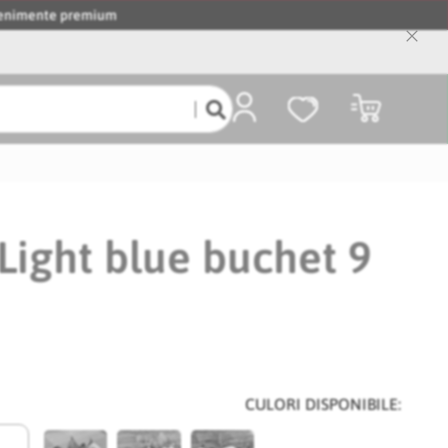
evenimente premium
Close
Cooki
Bar
Coșul meu
Light blue buchet 9
CULORI DISPONIBILE: