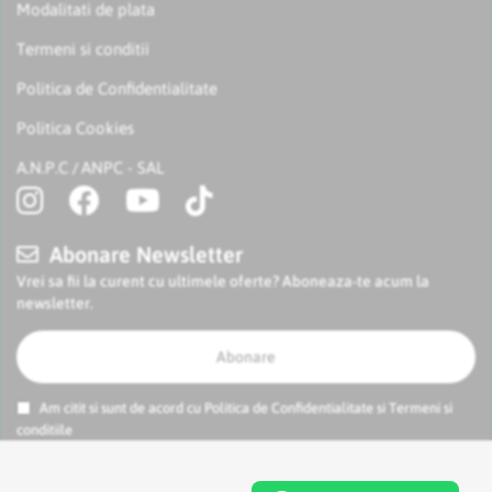
Modalitati de plata
Termeni si conditii
Politica de Confidentialitate
Politica Cookies
A.N.P.C
ANPC - SAL
/
Abonare Newsletter
Vrei sa fii la curent cu ultimele oferte? Aboneaza-te acum la
newsletter.
Abonare
Am citit si sunt de acord cu
Politica de Confidentialitate
si
Termeni si
conditiile