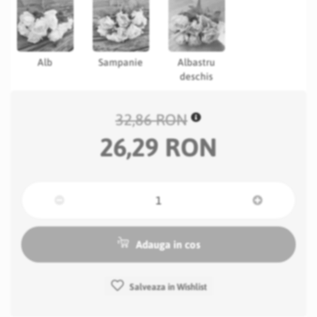
Alb
Sampanie
Albastru
deschis
32,86 RON
26,29 RON
Adauga in cos
Salveaza in Wishlist