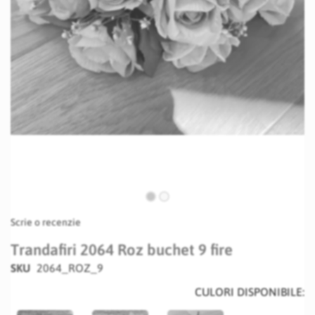
Skip
Scrie o recenzie
to
the
Trandafiri 2064 Roz buchet 9 fire
beginning
SKU
2064_ROZ_9
of
the
CULORI DISPONIBILE:
images
gallery