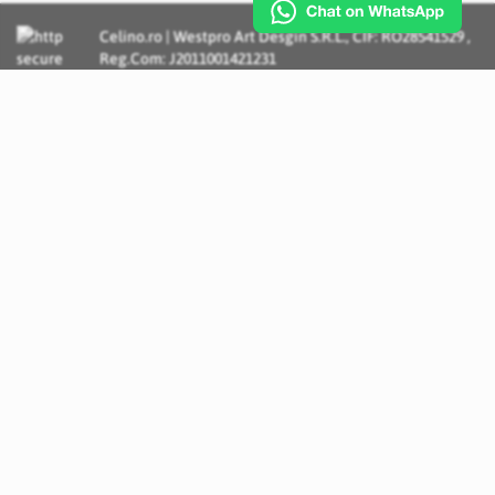
Celino.ro | Westpro Art Desgin S.R.L., CIF: RO28541529 ,
Reg.Com: J2011001421231
Incognito Concept - Solutii si Servicii IT personalizate