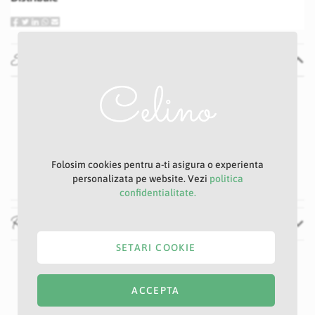
Specificatii
Specificatii
Nu
P31S
Roz
7 cm
Folosim cookies pentru a-ti asigura o experienta
42 cm
personalizata pe website. Vezi
politica
confidentialitate.
Recenzii
SETARI COOKIE
ACCEPTA