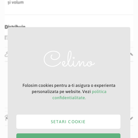
și volum
Distribuie
Specificatii
Specificatii
Nu
1 -2 zile
Negru
Folosim cookies pentru a-ti asigura o experienta
personalizata pe website. Vezi
politica
8 cm
confidentialitate.
Recenzii
SETARI COOKIE