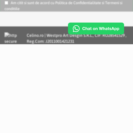
Am citit si sunt de acord cu
Politica de Confidentialitate
si
Termeni si
conditiile
Celino.ro | Westpro Art Desgin S.R.L., CIF: RO28541529 ,
Reg.Com: J2011001421231
Incognito Concept - Solutii si Servicii IT personalizate