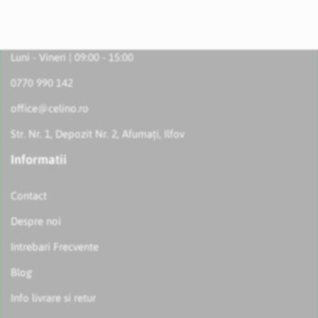
Luni - Vineri | 09:00 - 15:00
0770 990 142
office@celino.ro
Str. Nr. 1, Depozit Nr. 2, Afumați, Ilfov
Informatii
Contact
Despre noi
Intrebari Frecvente
Blog
Info livrare si retur