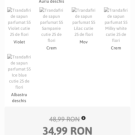
Auriu deschis
Violet
Mov
Crem
Crem
Albastru
deschis
48,99 RON
34,99 RON