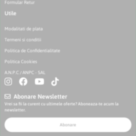
Formular Retur
Utile
Modalitati de plata
Termeni si conditii
Politica de Confidentialitate
Politica Cookies
A.N.P.C
ANPC - SAL
/
Abonare Newsletter
Vrei sa fii la curent cu ultimele oferte? Aboneaza-te acum la
newsletter.
Abonare