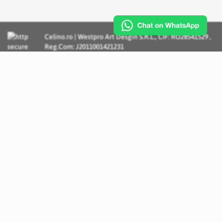
Celino.ro | Westpro Art Desgin S.R.L., CIF: RO28541529 ,
Reg.Com: J2011001421231
Incognito Concept - Solutii si Servicii IT personalizate