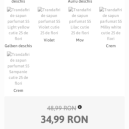
deschis
Auriu deschis
Violet
Mov
Galben deschis
Crem
Crem
48,99 RON
34,99 RON