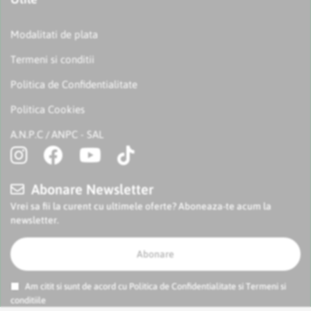
Modalitati de plata
Termeni si conditii
Politica de Confidentialitate
Politica Cookies
A.N.P.C
ANPC - SAL
/
Abonare Newsletter
Vrei sa fii la curent cu ultimele oferte? Aboneaza-te acum la
newsletter.
Abonare
Am citit si sunt de acord cu
Politica de Confidentialitate
si
Termeni si
conditiile