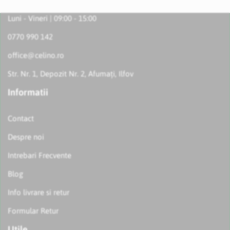
Luni - Vineri | 09:00 - 15:00
0770 990 142
office@celino.ro
Str. Nr. 1, Depozit Nr. 2, Afumați, Ilfov
Informatii
Contact
Despre noi
Intrebari Frecvente
Blog
Info livrare si retur
Formular Retur
Utile