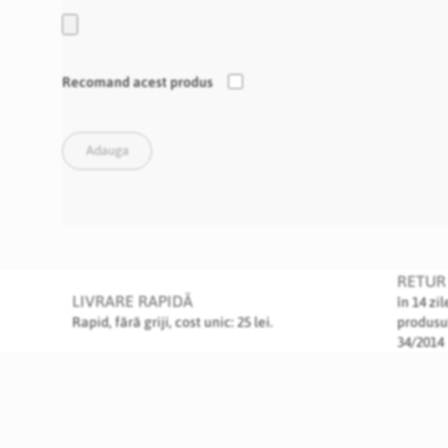
Recomand acest produs
Adauga
RETUR 
LIVRARE RAPIDĂ
în 14 zi
Rapid, fără griji, cost unic: 25 lei.
produsu
34/2014