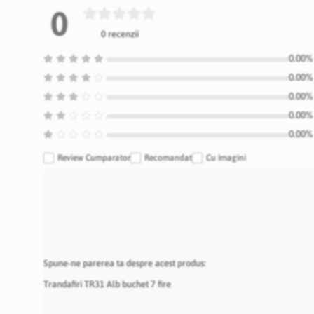
0
0 recenzii
0.00% 
0.00% 
0.00% 
0.00% 
0.00% 
Review Cumparator
Recomandat
Cu Imagini
Spune-ne parerea ta despre acest produs:
Trandafiri TR31 Alb buchet 7 fire