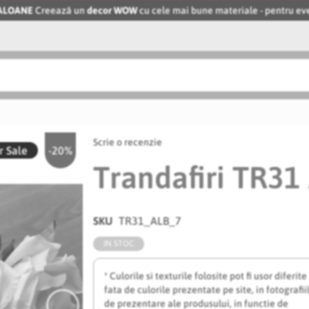
BALOANE
Creează un
decor WOW
cu cele mai bune materiale - pentru 
Scrie o recenzie
 Sale
-20%
Trandafiri TR31 
SKU
TR31_ALB_7
IN STOC
* Culorile si texturile folosite pot fi usor diferite
fata de culorile prezentate pe site, in fotografii
de prezentare ale produsului, in functie de