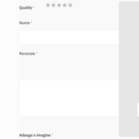
1
2
3
4
5
Quality
star
stars
stars
stars
stars
Nume
Recenzie
Adauga o imagine