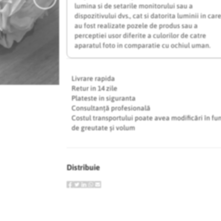
lumina si de setarile monitorului sau a
dispozitivului dvs., cat si datorita luminii in car
au fost realizate pozele de produs sau a
perceptiei usor diferite a culorilor de catre
aparatul foto in comparatie cu ochiul uman.
Livrare rapida
Retur in 14 zile
Plateste in siguranta
Consultanță profesională
Costul transportului poate avea modificări în fu
de greutate și volum
Distribuie