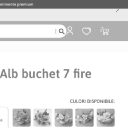
evenimente premium
Close
Cooki
Bar
Coșul meu
Alb buchet 7 fire
CULORI DISPONIBILE:
le