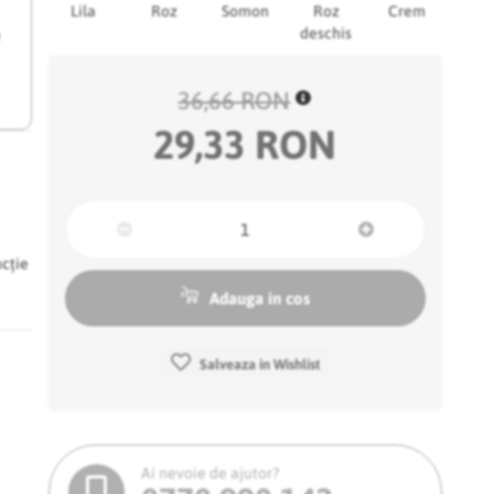
Lila
Roz
Somon
Roz
Crem
deschis
e
36,66 RON
29,33 RON
ncție
Adauga in cos
Salveaza in Wishlist
Ai nevoie de ajutor?