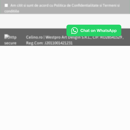
Am citit si sunt de acord cu
Politica de Confidentialitate
si
Termeni si
conditiile
Celino.ro | Westpro Art Desgin S.R.L., CIF: RO28541529 ,
Reg.Com: J2011001421231
Incognito Concept - Solutii si Servicii IT personalizate