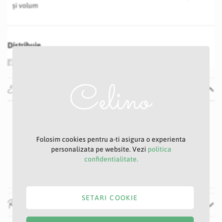
și volum
Distribuie
Specificatii
Specificatii
Nu
P16S
Crem
Folosim cookies pentru a-ti asigura o experienta
personalizata pe website. Vezi
politica
10 cm
confidentialitate.
46 cm
SETARI COOKIE
Recenzii