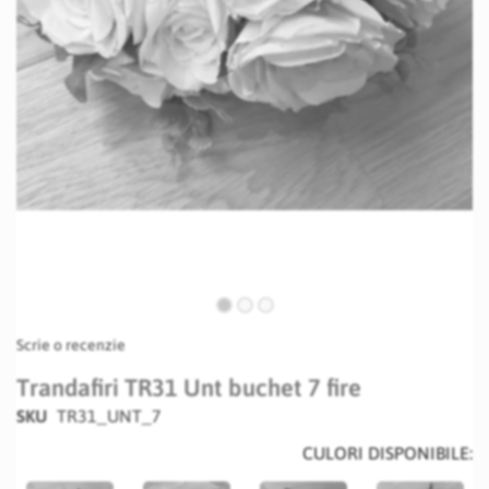
Skip
Scrie o recenzie
to
the
Trandafiri TR31 Unt buchet 7 fire
beginning
SKU
TR31_UNT_7
of
the
CULORI DISPONIBILE:
images
gallery