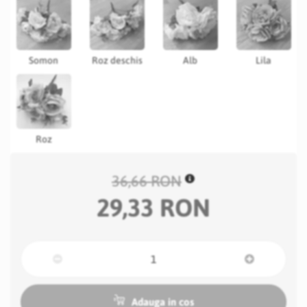
Somon
Roz deschis
Alb
Lila
Roz
36,66 RON
29,33 RON
Adauga in cos