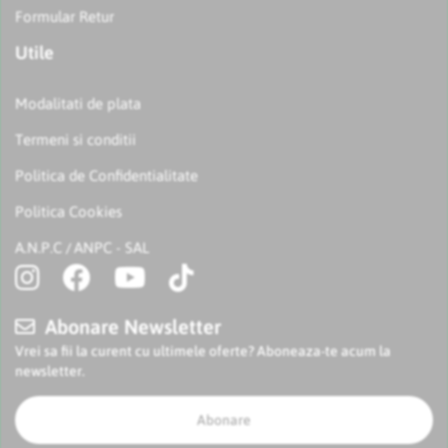
Formular Retur
Utile
Modalitati de plata
Termeni si conditii
Politica de Confidentialitate
Politica Cookies
A.N.P.C
ANPC - SAL
/
Abonare Newsletter
Vrei sa fii la curent cu ultimele oferte? Aboneaza-te acum la
newsletter.
Abonare