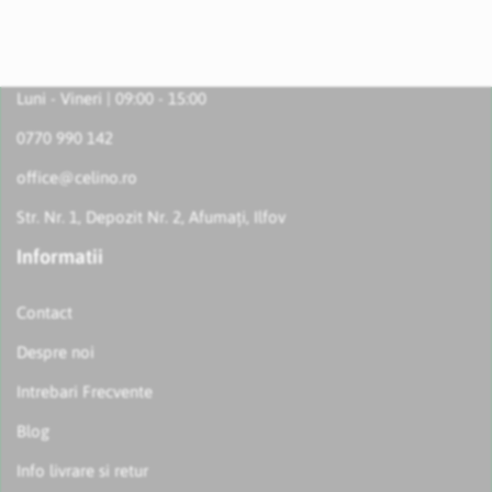
Luni - Vineri | 09:00 - 15:00
0770 990 142
office@celino.ro
Str. Nr. 1, Depozit Nr. 2, Afumați, Ilfov
Informatii
Contact
Despre noi
Intrebari Frecvente
Blog
Info livrare si retur