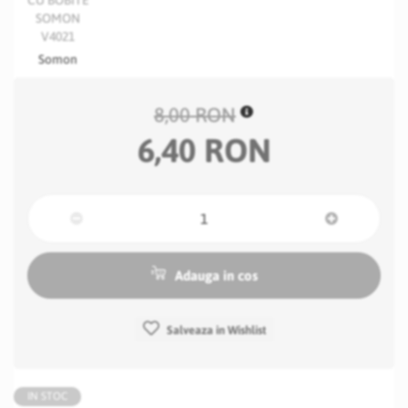
Somon
8,00 RON
6,40 RON
Adauga in cos
Salveaza in Wishlist
IN STOC