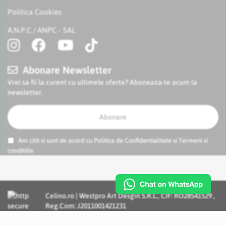
Politica Cookies
A.N.P.C
ANPC - SAL
/
Abonare Newsletter
Vrei sa fii la curent cu ultimele oferte? Aboneaza-te acum la
newsletter.
Abonare
Am citit si sunt de acord cu
Politica de Confidentialitate
si
Termeni si
conditiile
Celino.ro | Westpro Art Desgin S.R.L., CIF: RO28541529 ,
Reg.Com: J2011001421231
Incognito Concept - Solutii si Servicii IT personalizate