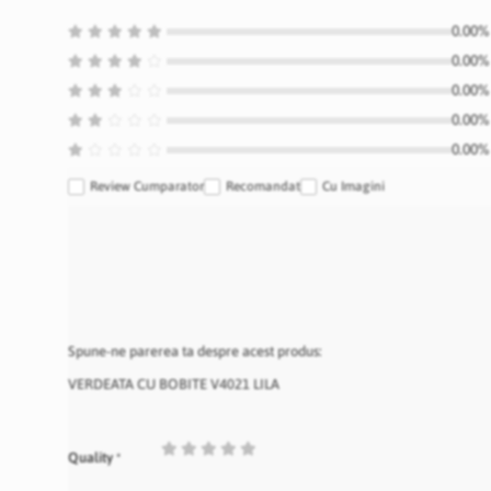
0.00% 
0.00% 
0.00% 
0.00% 
0.00% 
Review Cumparator
Recomandat
Cu Imagini
Spune-ne parerea ta despre acest produs:
VERDEATA CU BOBITE V4021 LILA
1
2
3
4
5
Quality
star
stars
stars
stars
stars