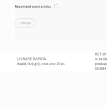
Recomand acest produs
Adauga
RETUR 
LIVRARE RAPIDĂ
în 14 zi
Rapid, fără griji, cost unic: 25 lei.
produsu
34/2014