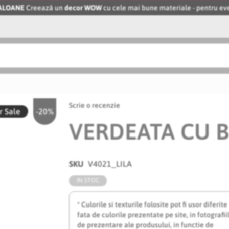
BALOANE
Creează un
decor WOW
cu cele mai bune materiale - pentru 
Scrie o recenzie
 Sale
-20%
VERDEATA CU B
SKU
V4021_LILA
IN STOC
* Culorile si texturile folosite pot fi usor diferite
fata de culorile prezentate pe site, in fotografii
de prezentare ale produsului, in functie de