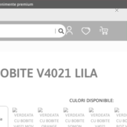
evenimente premium
Close
Cooki
Bar
Coșul meu
OBITE V4021 LILA
CULORI DISPONIBILE:
le