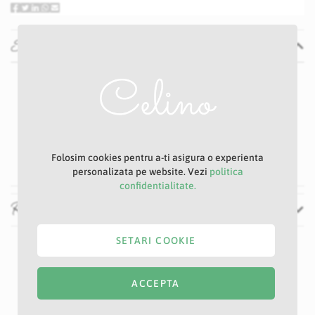
Specificatii
Specificatii
Nu
P43
Alb
22 cm
60 cm
Folosim cookies pentru a-ti asigura o experienta
personalizata pe website. Vezi
politica
confidentialitate.
Recenzii
SETARI COOKIE
ACCEPTA