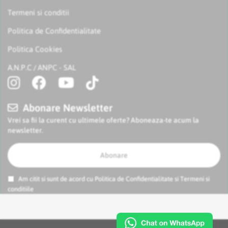
Termeni si conditii
Politica de Confidentialitate
Politica Cookies
A.N.P.C
ANPC - SAL
/
Abonare Newsletter
Vrei sa fii la curent cu ultimele oferte? Aboneaza-te acum la
newsletter.
Abonare
Am citit si sunt de acord cu
Politica de Confidentialitate
si
Termeni si
conditiile