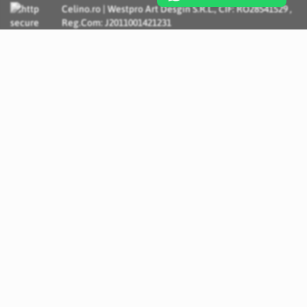
Celino.ro | Westpro Art Desgin S.R.L., CIF: RO28541529 ,
Reg.Com: J2011001421231
Incognito Concept - Solutii si Servicii IT personalizate