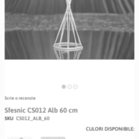
Skip
Scrie o recenzie
to
the
Sfesnic CS012 Alb 60 cm
beginning
SKU
CS012_ALB_60
of
the
CULORI DISPONIBILE:
images
gallery