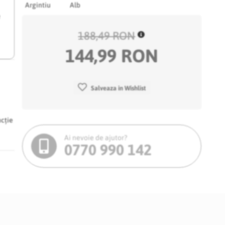
Argintiu
Alb
e
188,49 RON
144,99 RON
Salveaza in Wishlist
ncție
Ai nevoie de ajutor?
0770 990 142