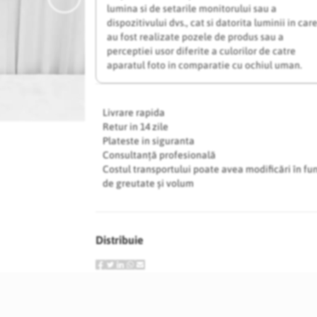
lumina si de setarile monitorului sau a
dispozitivului dvs., cat si datorita luminii in car
au fost realizate pozele de produs sau a
perceptiei usor diferite a culorilor de catre
aparatul foto in comparatie cu ochiul uman.
Livrare rapida
Retur in 14 zile
Plateste in siguranta
Consultanță profesională
Costul transportului poate avea modificări în fu
de greutate și volum
Distribuie