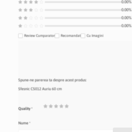
0.00% 
0.00% 
0.00% 
0.00% 
Review Cumparator
Recomandat
Cu Imagini
Spune-ne parerea ta despre acest produs:
Sfesnic CS012 Auriu 60 cm
1
2
3
4
5
Quality
star
stars
stars
stars
stars
Nume