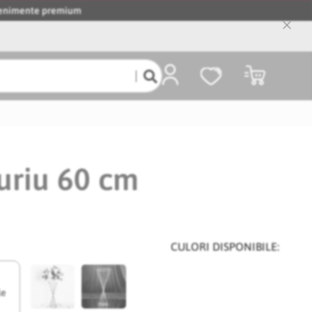
evenimente premium
Close
Cooki
Bar
Coșul meu
uriu 60 cm
CULORI DISPONIBILE:
le