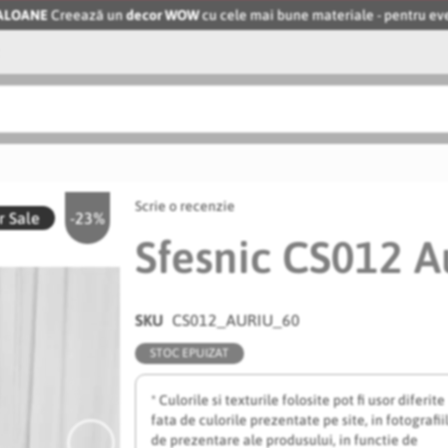
BALOANE
Creează un
decor WOW
cu cele mai bune materiale - pentru 
Scrie o recenzie
 Sale
-23%
Sfesnic CS012 A
SKU
CS012_AURIU_60
STOC EPUIZAT
* Culorile si texturile folosite pot fi usor diferite
fata de culorile prezentate pe site, in fotografii
de prezentare ale produsului, in functie de