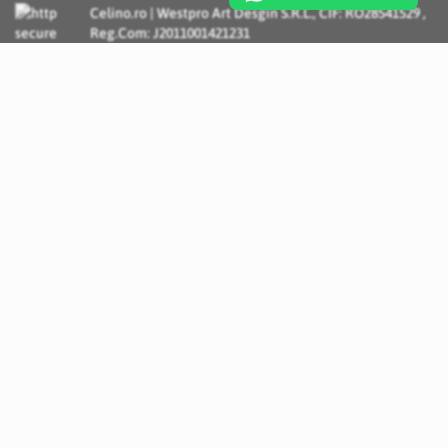
Celino.ro | Westpro Art Desgin S.R.L., CIF: RO28541529 ,
Reg.Com: J2011001421231
Incognito Concept - Solutii si Servicii IT personalizate