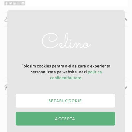
Specificatii
Specificatii
Nu
P43
Argintiu
22 cm
60 cm
Folosim cookies pentru a-ti asigura o experienta
personalizata pe website. Vezi
politica
confidentialitate.
Recenzii
SETARI COOKIE
ACCEPTA