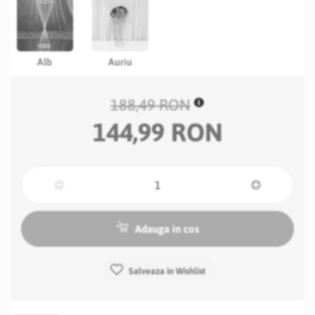
Alb
Auriu
188,49 RON
144,99 RON
Adauga in cos
Salveaza in Wishlist