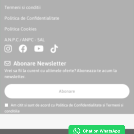
Termeni si conditii
Politica de Confidentialitate
Politica Cookies
A.N.P.C
ANPC - SAL
/
Abonare Newsletter
Vrei sa fii la curent cu ultimele oferte? Aboneaza-te acum la
newsletter.
Abonare
Am citit si sunt de acord cu
Politica de Confidentialitate
si
Termeni si
conditiile