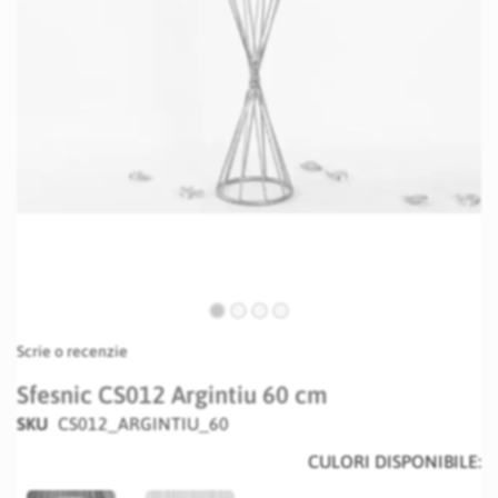
Skip
Scrie o recenzie
to
the
Sfesnic CS012 Argintiu 60 cm
beginning
SKU
CS012_ARGINTIU_60
of
the
CULORI DISPONIBILE:
images
gallery