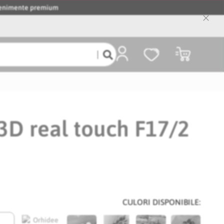
evenimente premium
Close
Cooki
Bar
Coșul meu
 3D real touch F17/2
CULORI DISPONIBILE: