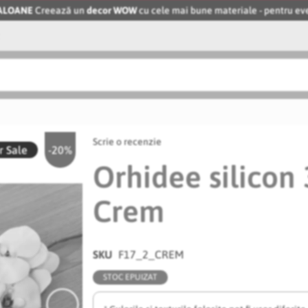
BALOANE
Creează un
decor WOW
cu cele mai bune materiale - pentru 
Scrie o recenzie
 Sale
-20%
Orhidee silicon
Crem
SKU
F17_2_CREM
STOC EPUIZAT