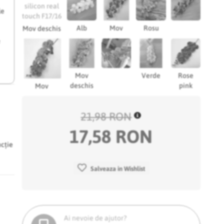
le
Alb
Mov
Rosu
Mov deschis
e
Mov
Verde
Rose
deschis
pink
Mov
21,98 RON
17,58 RON
ncție
Salveaza in Wishlist
Ai nevoie de ajutor?