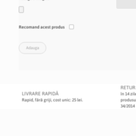
Recomand acest produs
Adauga
RETUR 
LIVRARE RAPIDĂ
în 14 zi
Rapid, fără griji, cost unic: 25 lei.
produsu
34/2014