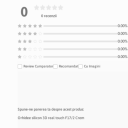
0
0 recenzii
0.00% 
0.00% 
0.00% 
0.00% 
0.00% 
Review Cumparator
Recomandat
Cu Imagini
Spune-ne parerea ta despre acest produs:
Orhidee silicon 3D real touch F17/2 Crem