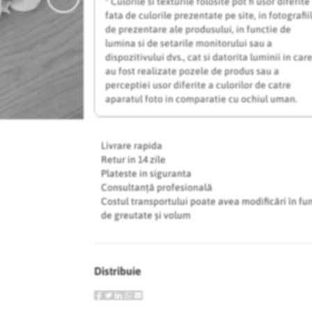
* Culorile si texturile folosite pot fi usor diferite
fata de culorile prezentate pe site, in fotografii
de prezentare ale produsului, in functie de
lumina si de setarile monitorului sau a
dispozitivului dvs., cat si datorita luminii in car
au fost realizate pozele de produs sau a
perceptiei usor diferite a culorilor de catre
aparatul foto in comparatie cu ochiul uman.
Livrare rapida
Retur in 14 zile
Plateste in siguranta
Consultanță profesională
Costul transportului poate avea modificări în fu
de greutate și volum
Distribuie