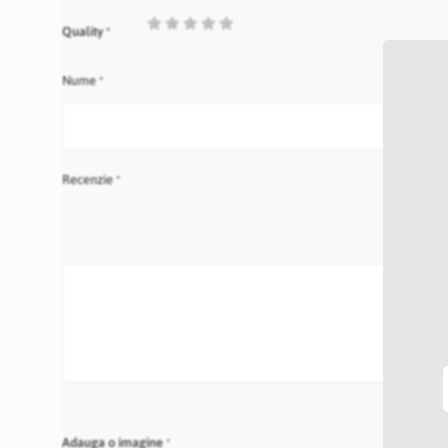
1
2
3
4
5
Quality
star
stars
stars
stars
stars
Nume
Recenzie
Adauga o imagine