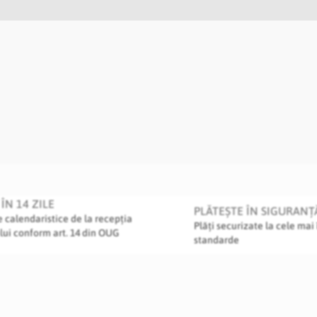
ÎN 14 ZILE
PLĂTEȘTE ÎN SIGURANȚ
le calendaristice de la recepția
Plăți securizate la cele mai 
lui conform art. 14 din OUG
standarde