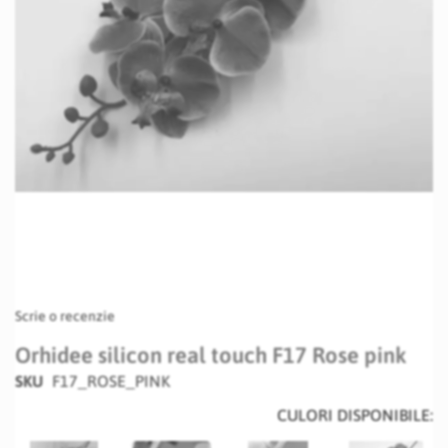
Skip
Scrie o recenzie
to
the
Orhidee silicon real touch F17 Rose pink
beginning
SKU
F17_ROSE_PINK
of
the
CULORI DISPONIBILE:
images
gallery