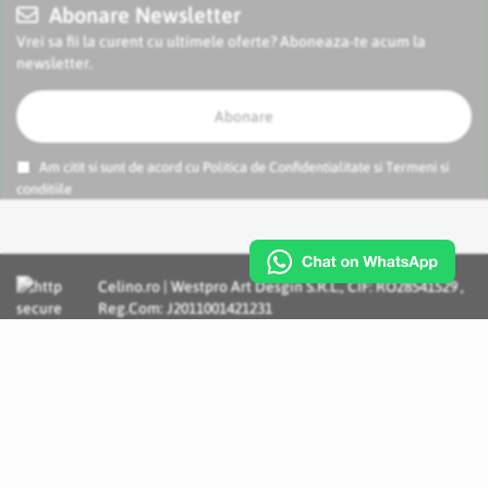
Abonare Newsletter
Vrei sa fii la curent cu ultimele oferte? Aboneaza-te acum la
newsletter.
Abonare
Am citit si sunt de acord cu
Politica de Confidentialitate
si
Termeni si
conditiile
Celino.ro | Westpro Art Desgin S.R.L., CIF: RO28541529 ,
Reg.Com: J2011001421231
Incognito Concept - Solutii si Servicii IT personalizate