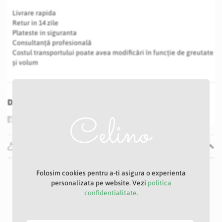
Livrare rapida
Retur in 14 zile
Plateste in siguranta
Consultanță profesională
Costul transportului poate avea modificări în funcție de greutate
și volum
Distribuie
Specificatii
Specificatii
Nu
Folosim cookies pentru a-ti asigura o experienta
personalizata pe website. Vezi
politica
E
confidentialitate.
Rose pink
11 cm
100 cm