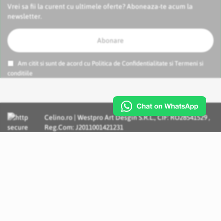
Vrei sa fii la curent cu ultimele oferte? Aboneaza-te acum la
newsletter.
Abonare
Am citit si sunt de acord cu
Politica de Confidentialitate
si
Termeni si
conditiile
Celino.ro | Westpro Art Desgin S.R.L., CIF: RO28541529 ,
Reg.Com: J2011001421231
Incognito Concept - Solutii si Servicii IT personalizate