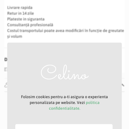
Livrare rapida
Retur in 14 zile
Plateste in siguranta
Consultanță profesională
Costul transportului poate avea modificări în funcție de greutate
și volum
Distribuie
Specificatii
Folosim cookies pentru a-ti asigura o experienta
Specificatii
Nu
personalizata pe website. Vezi
politica
Mov
confidentialitate.
11 cm
100 cm