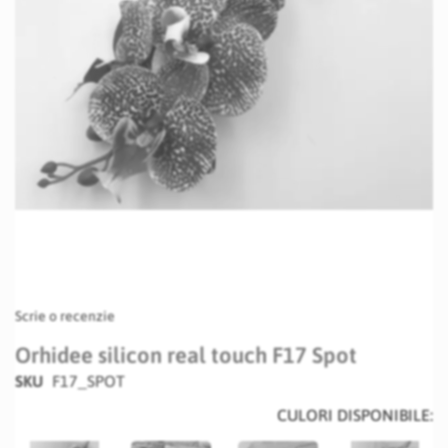
Skip
Scrie o recenzie
to
the
Orhidee silicon real touch F17 Spot
beginning
SKU
F17_SPOT
of
the
CULORI DISPONIBILE:
images
gallery