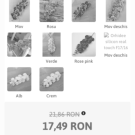
Mov
Rosu
Mov deschis
Mov deschis
Verde
Rose pink
Alb
Crem
21,86 RON
17,49 RON