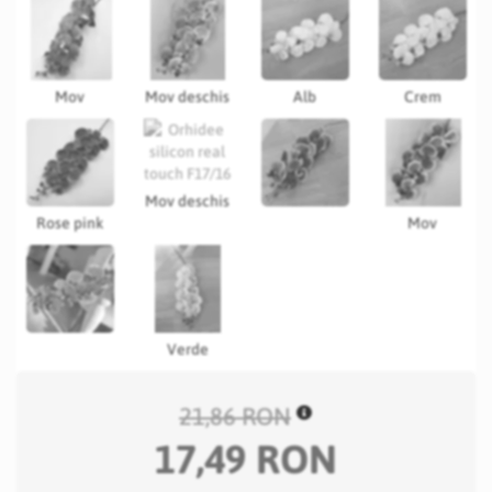
Mov
Mov deschis
Alb
Crem
Mov deschis
Rose pink
Mov
Verde
21,86 RON
17,49 RON