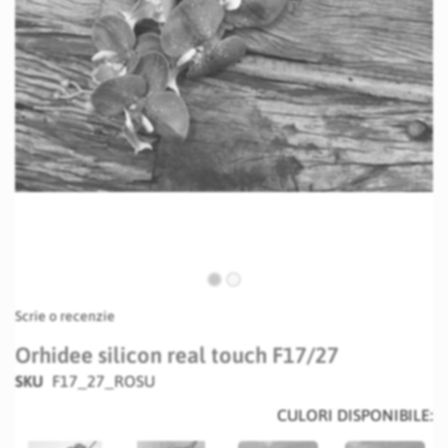
Skip
Scrie o recenzie
to
the
Orhidee silicon real touch F17/27
beginning
SKU
F17_27_ROSU
of
the
CULORI DISPONIBILE:
images
gallery