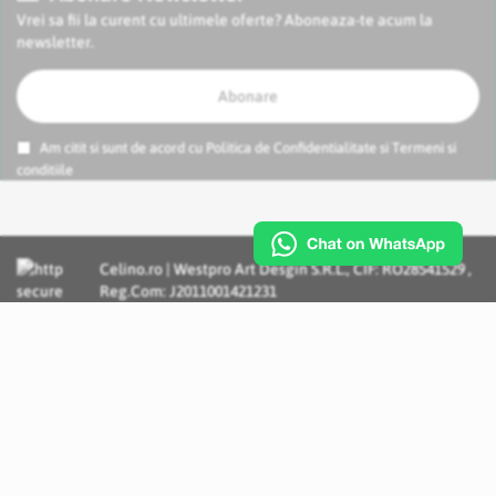
Vrei sa fii la curent cu ultimele oferte? Aboneaza-te acum la
newsletter.
Abonare
Am citit si sunt de acord cu
Politica de Confidentialitate
si
Termeni si
conditiile
Celino.ro | Westpro Art Desgin S.R.L., CIF: RO28541529 ,
Reg.Com: J2011001421231
Incognito Concept - Solutii si Servicii IT personalizate