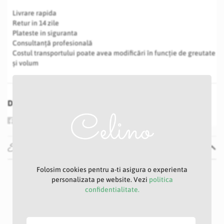
Livrare rapida
Retur in 14 zile
Plateste in siguranta
Consultanță profesională
Costul transportului poate avea modificări în funcție de greutate
și volum
Distribuie
Specificatii
Folosim cookies pentru a-ti asigura o experienta
Specificatii
Nu
personalizata pe website. Vezi
politica
E48
confidentialitate.
Rosu
11 cm
102 cm